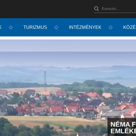
K
TURIZMUS
INTÉZMÉNYEK
KÖZÉ
CSATLAKOZIK VÁROSUNK A
NÉMA F
 AKCIÓHOZ
EMLÉK