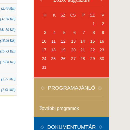
(2.49 MB)
H
K
SZ
CS
P
SZ
V
(37.50 KB)
1
2
341.50 KB)
3
4
5
6
7
8
9
(16.56 KB)
10
11
12
13
14
15
16
17
18
19
20
21
22
23
(15.73 KB)
24
25
26
27
28
29
30
(15.08 KB)
31
(2.77 MB)
PROGRAMAJÁNLÓ
(2.61 MB)
További programok
DOKUMENTUMTÁR