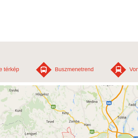
e térkép
Buszmenetrend
Von