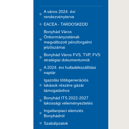
A város 2024. évi
rendezvényterve
EACEA - TARDOSKEDD
Bonyhád Város
Önkormányzatának
megváltozott pénzforgalmi
jelzőszámai
Bonyhád Város FVS, TVP, FVS
stratégiai dokumentumok
A 2024. évi hulladékszállítási
naptár
Igazolás többgenerációs
lakások részére gázár
támogatáshoz
Bonyhád ITS 2022-2027
lakossági véleményeztetés
Ingatlanpiaci elemzés
Bonyhádról
Szabályzatok