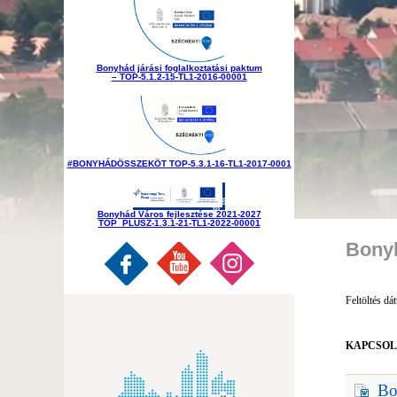
Legyünk minél 
Bonyhád járási foglalkoztatási paktum
– TOP-5.1.2-15-TL1-2016-00001
#BONYHÁDÖSSZEKÖT TOP-5.3.1-16-TL1-2017-0001
Bonyhád Város fejlesztése 2021-2027
TOP_PLUSZ-1.3.1-21-TL1-2022-00001
Bonyh
Feltöltés dá
KAPCSOL
Bo