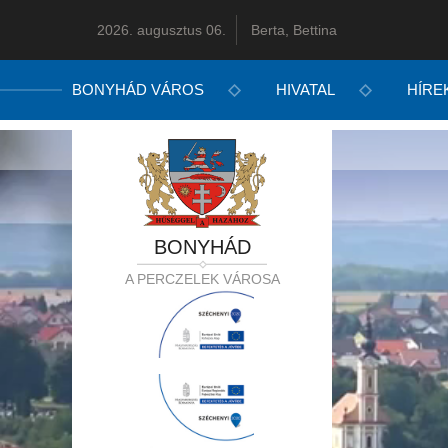
2026. augusztus 06.
Berta, Bettina
BONYHÁD VÁROS
HIVATAL
HÍRE
BONYHÁD
A PERCZELEK VÁROSA
IDÉN IS 
TESZEDD