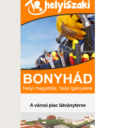
A városi piac látványterve