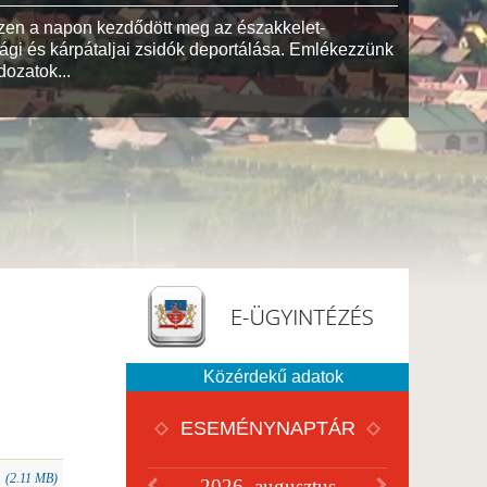
zen a napon kezdődött meg az északkelet-
gi és kárpátaljai zsidók deportálása. Emlékezzünk
dozatok...
Közérdekű adatok
ESEMÉNYNAPTÁR
(2.11 MB)
2026. augusztus