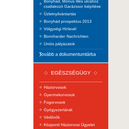
Bonyhád, Mónus Illés utcához
csatlakozó Garázssor kiépítése
Üzletnyilvántartás
Bonyhád prospektus 2013
Völgységi Hírlevél
Bonnharder Nachrichten
Uniós pályázatok
Tovább a dokumentumtárba
EGÉSZSÉGÜGY
Háziorvosok
Gyermekorvosok
Fogorvosok
Gyógyszertárak
Védőnők
Központi Háziorvosi Ügyelet