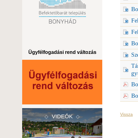
Bo
Fe
Fe
Bo
Ügyfélfogadási rend változás
Sz
Tá
gy
Bo
Bo
Vissza
VIDEÓK