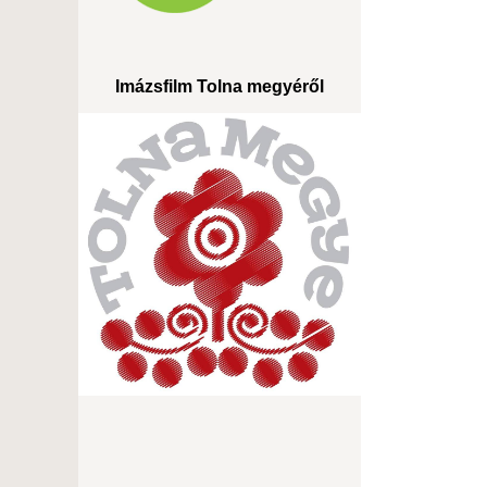
Imázsfilm Tolna megyéről