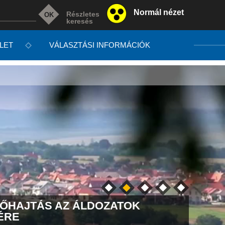
Normál nézet
Részletes
keresés
LET
VÁLASZTÁSI INFORMÁCIÓK
ŐHAJTÁS AZ ÁLDOZATOK
CSEN
ÉRE
ÓRÁT