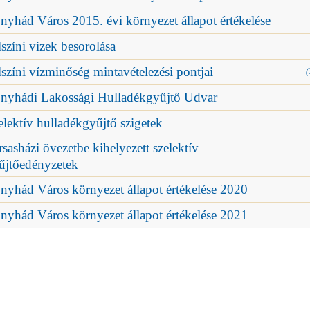
nyhád Város 2015. évi környezet állapot értékelése
lszíni vizek besorolása
lszíni vízminőség mintavételezési pontjai
(
nyhádi Lakossági Hulladékgyűjtő Udvar
elektív hulladékgyűjtő szigetek
rsasházi övezetbe kihelyezett szelektív
űjtőedényzetek
nyhád Város környezet állapot értékelése 2020
nyhád Város környezet állapot értékelése 2021