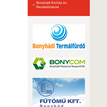
Bonyhádi Kórház és
Rendelőintézet