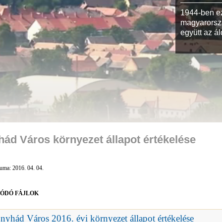
többen április 22-én a rendezvénytéren!
1944-ben e
magyarorszá
együtt az ál
ád Város környezet állapot értékelése
tuma: 2016. 04. 04.
ÓDÓ FÁJLOK
nyhád Város 2016. évi környezet állapot értékelése