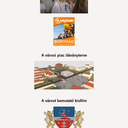
A városi piac látványterve
A várost bemutató kisfilm