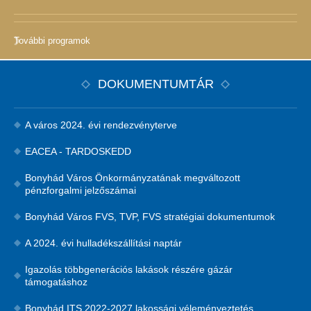
További programok
DOKUMENTUMTÁR
A város 2024. évi rendezvényterve
EACEA - TARDOSKEDD
Bonyhád Város Önkormányzatának megváltozott
pénzforgalmi jelzőszámai
Bonyhád Város FVS, TVP, FVS stratégiai dokumentumok
A 2024. évi hulladékszállítási naptár
Igazolás többgenerációs lakások részére gázár
támogatáshoz
Bonyhád ITS 2022-2027 lakossági véleményeztetés