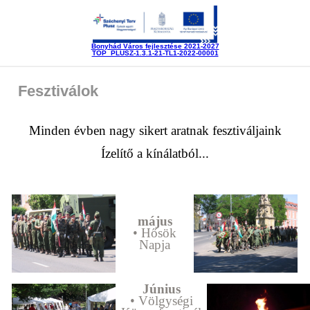
Bonyhád Város fejlesztése 2021-2027
TOP_PLUSZ-1.3.1-21-TL1-2022-00001
Fesztiválok
Minden évben nagy sikert aratnak fesztiváljaink
Ízelítő a kínálatból...
május
• Hősök
Napja
Június
• Völgységi