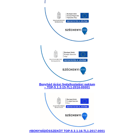
Bonyhád járási foglalkoztatási paktum
– TOP-5.1.2-15-TL1-2016-00001
#BONYHÁDÖSSZEKÖT TOP-5.3.1-16-TL1-2017-0001