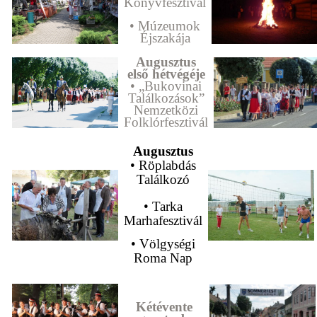
Könyvfesztivál
• Múzeumok
Éjszakája
Augusztus
első hétvégéje
• „Bukovinai
Találkozások”
Nemzetközi
Folklórfesztivál
Augusztus
• Röplabdás
Találkozó
• Tarka
Marhafesztivál
• Völgységi
Roma Nap
Kétévente