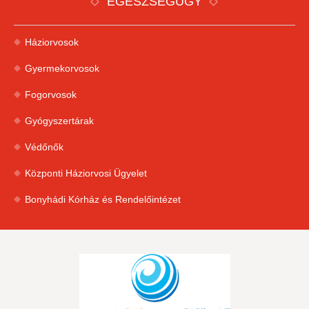
EGÉSZSÉGÜGY
Háziorvosok
Gyermekorvosok
Fogorvosok
Gyógyszertárak
Védőnők
Központi Háziorvosi Ügyelet
Bonyhádi Kórház és Rendelőintézet