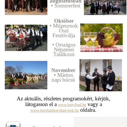
augusztusban
• Sommerfest
Október
• Múzeumok
Őszi
Fesztiválja
• Országos
Népzenei
Találkozó
November
• Márton
napi búcsú
Az aktuális, részletes programokért, kérjük,
látogasson el a
vagy a
www.bonyhad.hu
oldalra.
www.muvhazbonyhad.ewk.hu