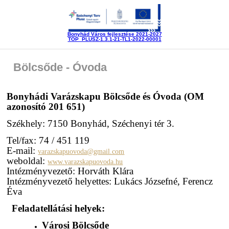
Bonyhád Város fejlesztése 2021-2027
TOP_PLUSZ-1.3.1-21-TL1-2022-00001
Bölcsőde - Óvoda
Bonyhádi Varázskapu Bölcsőde és Óvoda (OM
azonosító 201 651)
Székhely: 7150 Bonyhád, Széchenyi tér 3.
Tel/fax: 74 / 451 119
E-mail:
varazskapuovoda@gmail.com
weboldal:
www.varazskapuovoda.hu
Intézményvezető: Horváth Klára
Intézményvezető helyettes: Lukács Józsefné, Ferencz
Éva
Feladatellátási helyek:
Városi Bölcsőde