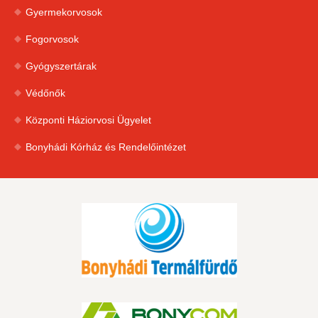
Gyermekorvosok
Fogorvosok
Gyógyszertárak
Védőnők
Központi Háziorvosi Ügyelet
Bonyhádi Kórház és Rendelőintézet