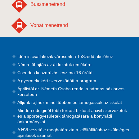
Buszmenetrend
Vonat menetrend
Idén is csatlakozik városunk a TeSzedd akcióhoz
Néma főhajtás az áldozatok emlékére
Csendes koszorúzás lesz ma 16 órától
A gyermekekért szerveződött a program
Áprilistól dr. Németh Csaba rendel a hármas háziorvosi
körzetben
Álljunk rajthoz minél többen és támogassuk az iskolát
Minden eddiginél több forrást biztosít a civil szervezetek
és a sportegyesületek támogatására a bonyhádi
önkormányzat
A HVI vezetője meghatározta a jelöltállításhoz szükséges
ajánlások számát