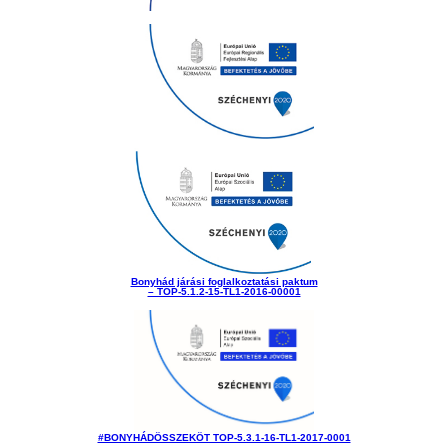
Bonyhád járási foglalkoztatási paktum
– TOP-5.1.2-15-TL1-2016-00001
#BONYHÁDÖSSZEKÖT TOP-5.3.1-16-TL1-2017-0001