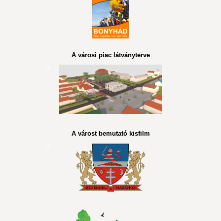
A városi piac látványterve
A várost bemutató kisfilm