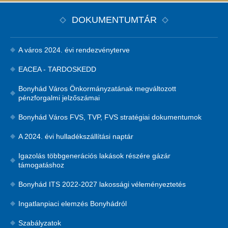
DOKUMENTUMTÁR
A város 2024. évi rendezvényterve
EACEA - TARDOSKEDD
Bonyhád Város Önkormányzatának megváltozott
pénzforgalmi jelzőszámai
Bonyhád Város FVS, TVP, FVS stratégiai dokumentumok
A 2024. évi hulladékszállítási naptár
Igazolás többgenerációs lakások részére gázár
támogatáshoz
Bonyhád ITS 2022-2027 lakossági véleményeztetés
Ingatlanpiaci elemzés Bonyhádról
Szabályzatok