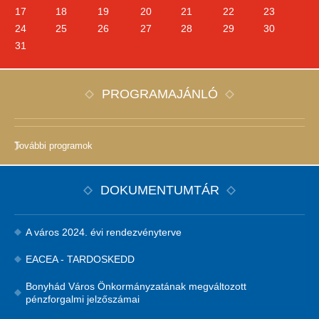
17
18
19
20
21
22
23
24
25
26
27
28
29
30
31
PROGRAMAJÁNLÓ
További programok
DOKUMENTUMTÁR
A város 2024. évi rendezvényterve
EACEA - TARDOSKEDD
Bonyhád Város Önkormányzatának megváltozott
pénzforgalmi jelzőszámai