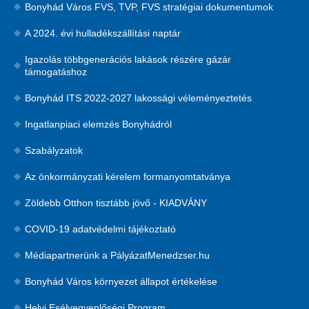
Bonyhád Város FVS, TVP, FVS stratégiai dokumentumok
A 2024. évi hulladékszállítási naptár
Igazolás többgenerációs lakások részére gázár
támogatáshoz
Bonyhád ITS 2022-2027 lakossági véleményeztetés
Ingatlanpiaci elemzés Bonyhádról
Szabályzatok
Az önkormányzati kérelem formanyomtatványa
Zöldebb Otthon tisztább jövő - KIADVÁNY
COVID-19 adatvédelmi tájékoztató
Médiapartnerünk a PályázatMenedzser.hu
Bonyhád Város környezet állapot értékelése
Helyi Esélyegyenlőségi Program