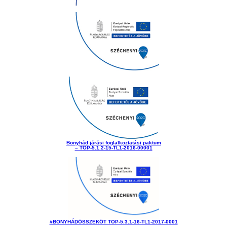
Bonyhád járási foglalkoztatási paktum
– TOP-5.1.2-15-TL1-2016-00001
#BONYHÁDÖSSZEKÖT TOP-5.3.1-16-TL1-2017-0001