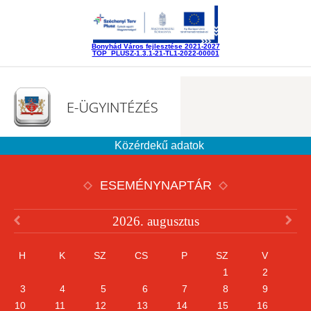
Bonyhád Város fejlesztése 2021-2027
TOP_PLUSZ-1.3.1-21-TL1-2022-00001
Közérdekű adatok
ESEMÉNYNAPTÁR
2026. augusztus
H
K
SZ
CS
P
SZ
V
1
2
3
4
5
6
7
8
9
10
11
12
13
14
15
16