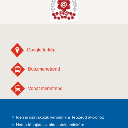
Google térkép
Buszmenetrend
Vonat menetrend
Idén is csatlakozik városunk a TeSzedd akcióhoz
Néma főhajtás az áldozatok emlékére