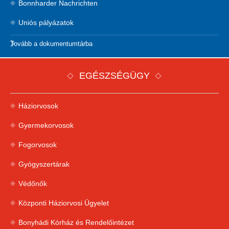
Bonnharder Nachrichten
Uniós pályázatok
Tovább a dokumentumtárba
EGÉSZSÉGÜGY
Háziorvosok
Gyermekorvosok
Fogorvosok
Gyógyszertárak
Védőnők
Központi Háziorvosi Ügyelet
Bonyhádi Kórház és Rendelőintézet