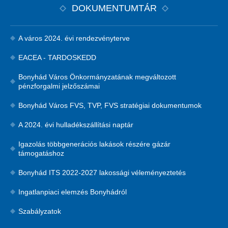
DOKUMENTUMTÁR
A város 2024. évi rendezvényterve
EACEA - TARDOSKEDD
Bonyhád Város Önkormányzatának megváltozott
pénzforgalmi jelzőszámai
Bonyhád Város FVS, TVP, FVS stratégiai dokumentumok
A 2024. évi hulladékszállítási naptár
Igazolás többgenerációs lakások részére gázár
támogatáshoz
Bonyhád ITS 2022-2027 lakossági véleményeztetés
Ingatlanpiaci elemzés Bonyhádról
Szabályzatok