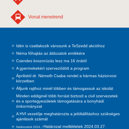
Vonat menetrend
Idén is csatlakozik városunk a TeSzedd akcióhoz
Néma főhajtás az áldozatok emlékére
Csendes koszorúzás lesz ma 16 órától
A gyermekekért szerveződött a program
Áprilistól dr. Németh Csaba rendel a hármas háziorvosi
körzetben
Álljunk rajthoz minél többen és támogassuk az iskolát
Minden eddiginél több forrást biztosít a civil szervezetek
és a sportegyesületek támogatására a bonyhádi
önkormányzat
A HVI vezetője meghatározta a jelöltállításhoz szükséges
ajánlások számát
Határozat mellékletek 2024.03.27.
Határozatok 2024. /