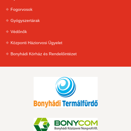
Fogorvosok
Gyógyszertárak
Védőnők
Központi Háziorvosi Ügyelet
Bonyhádi Kórház és Rendelőintézet