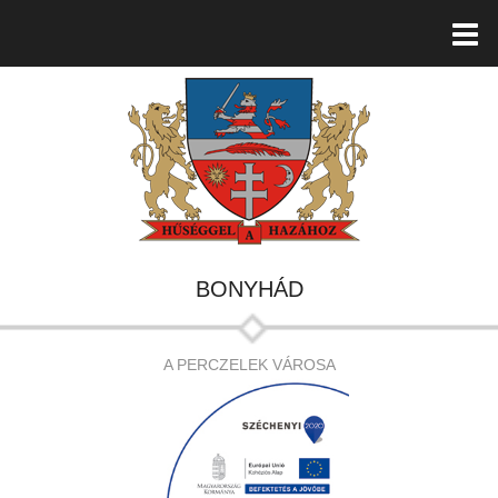
BONYHÁD
A PERCZELEK VÁROSA