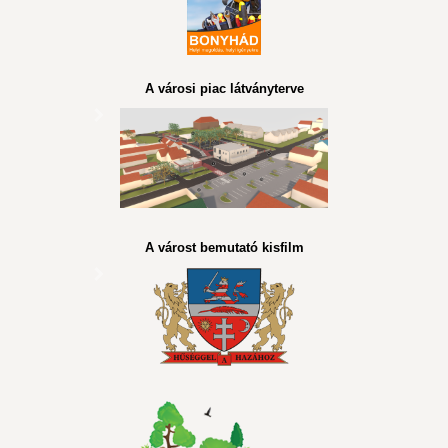
A városi piac látványterve
A várost bemutató kisfilm