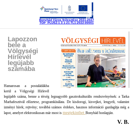
Bonyhád Város fejlesztése 2021-2027
TOP_PLUSZ-1.3.1-21-TL1-2022-00001
Lapozzon
bele a
Völgységi
Hírlevél
legújabb
számába
Hamarosan a postaládákba
kerül a Völgységi Hírlevél
legújabb száma, benne a térség legnagyobb gasztrokulturális rendezvényének: a Tarka
Marhafesztivál előzetese, programkínálata. De kisdorogi, kisvejkei, lengyeli, valamint
izményi hírek; rejtvény; továbbá számos érdekes, hasznos információ gazdagítja még a
megtekinthet
lapot, amelyet elektronikusan már most is
Bonyhád honlapján.
V. B.