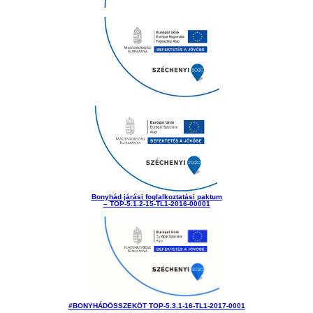
Bonyhád járási foglalkoztatási paktum
– TOP-5.1.2-15-TL1-2016-00001
#BONYHÁDÖSSZEKÖT TOP-5.3.1-16-TL1-2017-0001