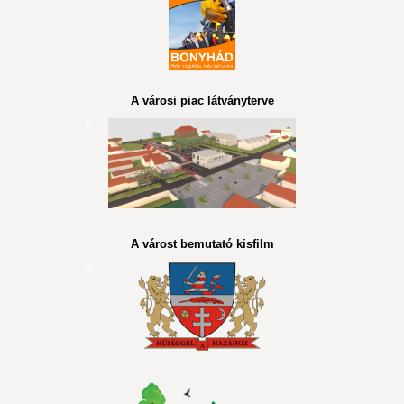
A városi piac látványterve
A várost bemutató kisfilm