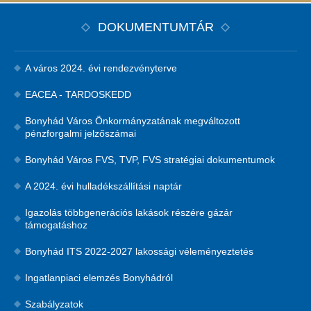
DOKUMENTUMTÁR
A város 2024. évi rendezvényterve
EACEA - TARDOSKEDD
Bonyhád Város Önkormányzatának megváltozott
pénzforgalmi jelzőszámai
Bonyhád Város FVS, TVP, FVS stratégiai dokumentumok
A 2024. évi hulladékszállítási naptár
Igazolás többgenerációs lakások részére gázár
támogatáshoz
Bonyhád ITS 2022-2027 lakossági véleményeztetés
Ingatlanpiaci elemzés Bonyhádról
Szabályzatok