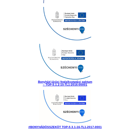
Bonyhád járási foglalkoztatási paktum
– TOP-5.1.2-15-TL1-2016-00001
#BONYHÁDÖSSZEKÖT TOP-5.3.1-16-TL1-2017-0001