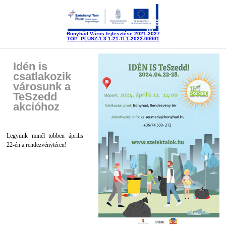
Bonyhád Város fejlesztése 2021-2027
TOP_PLUSZ-1.3.1-21-TL1-2022-00001
Idén is
csatlakozik
városunk a
TeSzedd
akcióhoz
Legyünk minél többen április
22-én a rendezvénytéren!