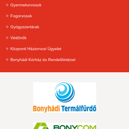
Gyermekorvosok
Fogorvosok
Gyógyszertárak
Védőnők
Központi Háziorvosi Ügyelet
Bonyhádi Kórház és Rendelőintézet