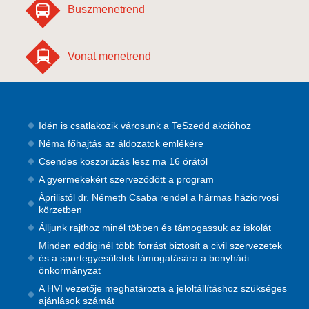
Buszmenetrend
Vonat menetrend
Idén is csatlakozik városunk a TeSzedd akcióhoz
Néma főhajtás az áldozatok emlékére
Csendes koszorúzás lesz ma 16 órától
A gyermekekért szerveződött a program
Áprilistól dr. Németh Csaba rendel a hármas háziorvosi
körzetben
Álljunk rajthoz minél többen és támogassuk az iskolát
Minden eddiginél több forrást biztosít a civil szervezetek
és a sportegyesületek támogatására a bonyhádi
önkormányzat
A HVI vezetője meghatározta a jelöltállításhoz szükséges
ajánlások számát