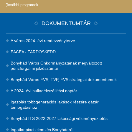
További programok
DOKUMENTUMTÁR
A város 2024. évi rendezvényterve
EACEA - TARDOSKEDD
Bonyhád Város Önkormányzatának megváltozott
pénzforgalmi jelzőszámai
Bonyhád Város FVS, TVP, FVS stratégiai dokumentumok
A 2024. évi hulladékszállítási naptár
Igazolás többgenerációs lakások részére gázár
támogatáshoz
Bonyhád ITS 2022-2027 lakossági véleményeztetés
Ingatlanpiaci elemzés Bonyhádról