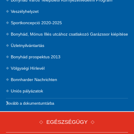
Bonyhád Város Települési Környezetvédelmi Program
Veszélyhelyzet
Sportkoncepció 2020-2025
Bonyhád, Mónus Illés utcához csatlakozó Garázssor kiépítése
Üzletnyilvántartás
Bonyhád prospektus 2013
Völgységi Hírlevél
Bonnharder Nachrichten
Uniós pályázatok
Tovább a dokumentumtárba
EGÉSZSÉGÜGY