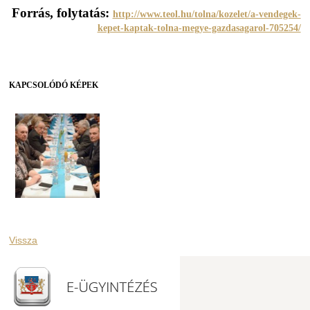
Forrás, folytatás:
http://www.teol.hu/tolna/kozelet/a-vendegek-
kepet-kaptak-tolna-megye-gazdasagarol-705254/
KAPCSOLÓDÓ KÉPEK
Vissza