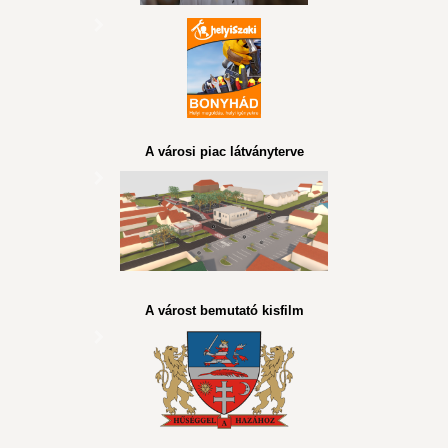
A városi piac látványterve
A várost bemutató kisfilm