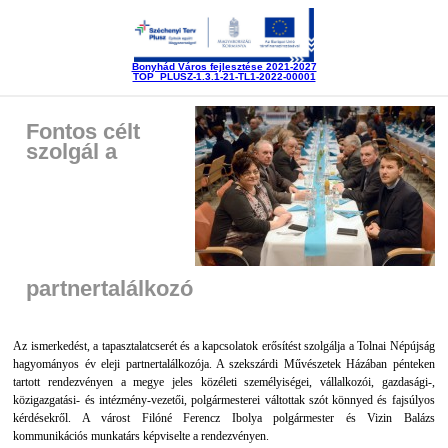
Bonyhád Város fejlesztése 2021-2027
TOP_PLUSZ-1.3.1-21-TL1-2022-00001
Fontos célt
szolgál a
partnertalálkozó
Az ismerkedést, a tapasztalatcserét és a kapcsolatok erősítést szolgálja a Tolnai Népújság
hagyományos év eleji partnertalálkozója. A szekszárdi Művészetek Házában pénteken
tartott rendezvényen a megye jeles közéleti személyiségei, vállalkozói, gazdasági-,
közigazgatási- és intézmény-vezetői, polgármesterei váltottak szót könnyed és fajsúlyos
kérdésekről. A várost Filóné Ferencz Ibolya polgármester és Vizin Balázs
kommunikációs munkatárs képviselte a rendezvényen.