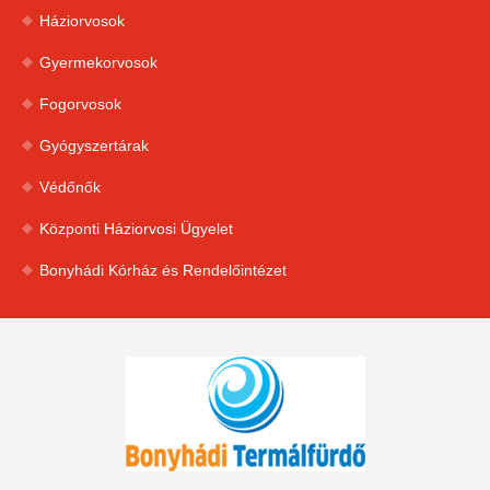
Háziorvosok
Gyermekorvosok
Fogorvosok
Gyógyszertárak
Védőnők
Központi Háziorvosi Ügyelet
Bonyhádi Kórház és Rendelőintézet