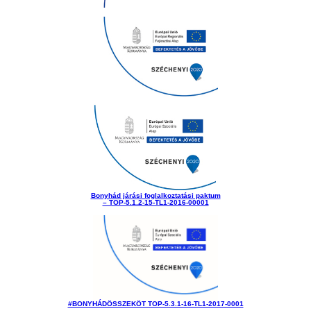
Bonyhád járási foglalkoztatási paktum
– TOP-5.1.2-15-TL1-2016-00001
#BONYHÁDÖSSZEKÖT TOP-5.3.1-16-TL1-2017-0001