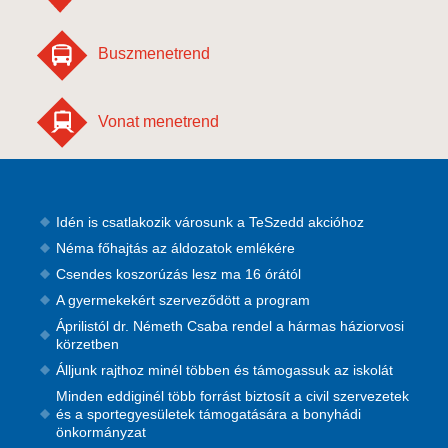
Buszmenetrend
Vonat menetrend
Idén is csatlakozik városunk a TeSzedd akcióhoz
Néma főhajtás az áldozatok emlékére
Csendes koszorúzás lesz ma 16 órától
A gyermekekért szerveződött a program
Áprilistól dr. Németh Csaba rendel a hármas háziorvosi
körzetben
Álljunk rajthoz minél többen és támogassuk az iskolát
Minden eddiginél több forrást biztosít a civil szervezetek
és a sportegyesületek támogatására a bonyhádi
önkormányzat