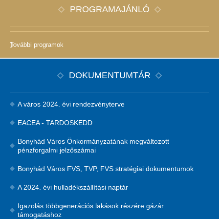
PROGRAMAJÁNLÓ
További programok
DOKUMENTUMTÁR
A város 2024. évi rendezvényterve
EACEA - TARDOSKEDD
Bonyhád Város Önkormányzatának megváltozott
pénzforgalmi jelzőszámai
Bonyhád Város FVS, TVP, FVS stratégiai dokumentumok
A 2024. évi hulladékszállítási naptár
Igazolás többgenerációs lakások részére gázár
támogatáshoz