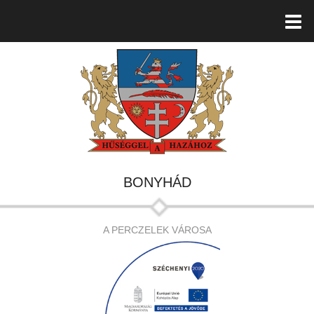
BONYHÁD
A PERCZELEK VÁROSA