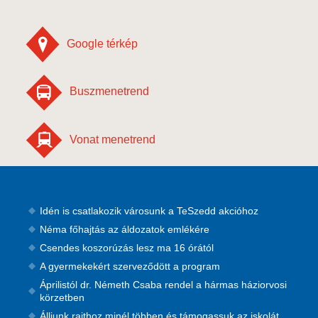
Google térkép
Buszmenetrend
Vonat menetrend
Idén is csatlakozik városunk a TeSzedd akcióhoz
Néma főhajtás az áldozatok emlékére
Csendes koszorúzás lesz ma 16 órától
A gyermekekért szerveződött a program
Áprilistól dr. Németh Csaba rendel a hármas háziorvosi
körzetben
Álljunk rajthoz minél többen és támogassuk az iskolát