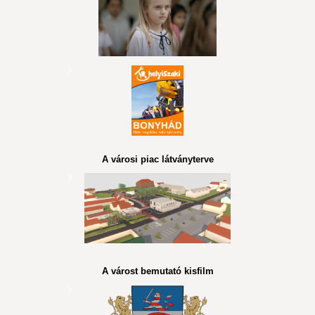
A városi piac látványterve
A várost bemutató kisfilm