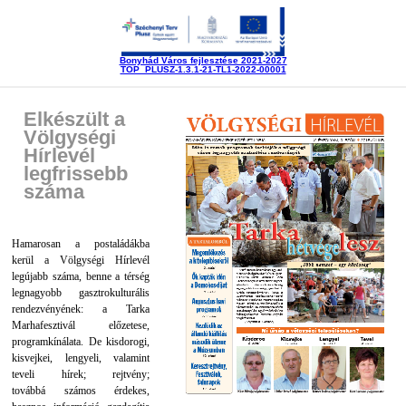
Bonyhád Város fejlesztése 2021-2027
TOP_PLUSZ-1.3.1-21-TL1-2022-00001
Elkészült a
Völgységi
Hírlevél
legfrissebb
száma
Hamarosan a postaládákba
kerül a Völgységi Hírlevél
legújabb száma, benne a térség
legnagyobb gasztrokulturális
rendezvényének: a Tarka
Marhafesztivál előzetese,
programkínálata. De kisdorogi,
kisvejkei, lengyeli, valamint
teveli hírek; rejtvény;
továbbá számos érdekes,