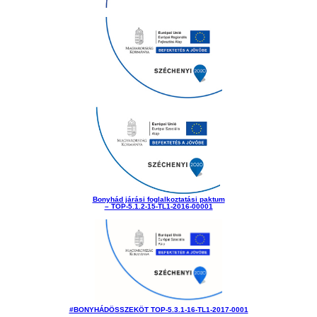
Bonyhád járási foglalkoztatási paktum
– TOP-5.1.2-15-TL1-2016-00001
#BONYHÁDÖSSZEKÖT TOP-5.3.1-16-TL1-2017-0001