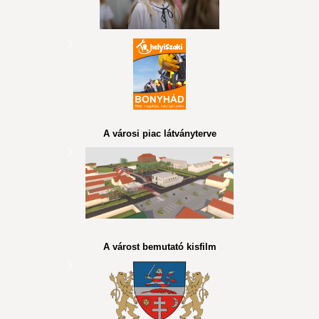
A városi piac látványterve
A várost bemutató kisfilm