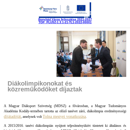
Bonyhád Város fejlesztése 2021-2027
TOP_PLUSZ-1.3.1-21-TL1-2022-00001
Diákolimpikonokat és
közreműködőket díjaztak
A Magyar Diáksport Szövetség (MDSZ) a fővárosban, a Magyar Tudományos
Akadémia Kodály-termében tartotta az előző tanévet záró, diákolimpia eredményességi
díjátadóját
Tolna megyei vonatkozása
, amelynek volt
.
A 2015/2016. tanévi diákolimpián nyújtott teljesítményükért tüntetett ki általános és