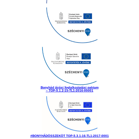
Bonyhád járási foglalkoztatási paktum
– TOP-5.1.2-15-TL1-2016-00001
#BONYHÁDÖSSZEKÖT TOP-5.3.1-16-TL1-2017-0001