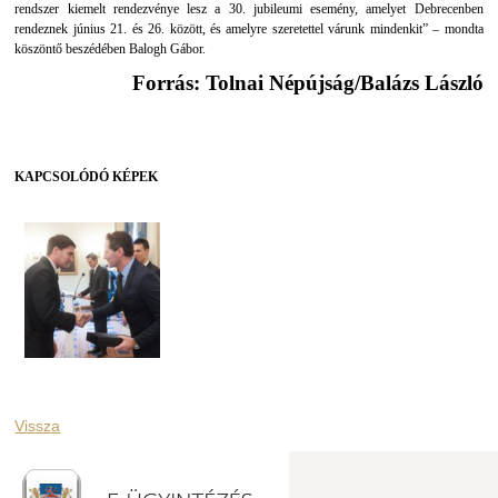
rendszer kiemelt rendezvénye lesz a 30. jubileumi esemény, amelyet Debrecenben
rendeznek június 21. és 26. között, és amelyre szeretettel várunk mindenkit” – mondta
köszöntő beszédében Balogh Gábor.
Forrás: Tolnai Népújság/Balázs László
KAPCSOLÓDÓ KÉPEK
Vissza