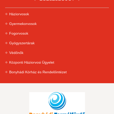
Háziorvosok
Gyermekorvosok
Fogorvosok
Gyógyszertárak
Védőnők
Központi Háziorvosi Ügyelet
Bonyhádi Kórház és Rendelőintézet