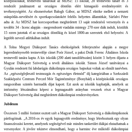
középiskolákat, testnevelő tanárokat az MDSZ: 15 iskolát, 20 testnevelő tanárt és 3
rendezőt jutalmazott az országos döntőin elért kimagasló eredményeiért és
tevékenységéért. Az elismeréseket Balogh Gábor, az MDSZ elnöke mellett a nemzeti
utánpótlás-nevelésért és sportkapcsolatokért felelős helyettes államtitkár, Sárfalvi Péter
adta át. Az MDSZ hat korcsoportban meghirdetett 13 saját rendezésű versenyén és a
további 34 - licenc alapján - megrendezett viadalán mintegy 270 ezer diák indult, közülük
15 ezren jutottak el az országos döntőkig és közel 1800-an szereztek első helyezést. A
legtöbb nevező atlétikában indult.
A Tolna Megyei Diáksport Tanács elnökségének felterjesztése alapján a megye
legeredményesebb testnevelője címet Poór József, a paksi Deák Ferenc Általános Iskola
testnevelő tanára kapta. A kis iskolák (200 alatti tanulólétszám) között 3. helyen díjazta a
Magyar Diáksport Szövetség a teveli általános iskolát. Simon József tanítványai a
Gyulán rendezett fiú labdarúgás diákolimpia országos bajnokai voltak az elmúlt tanévben.
Az „egészségfejlesztő testmozgás és egészséges életmód” díj kategóriában a Szekszárdi
Szakképzési Centrum Perczel Mór Tagintézménye (Bonyhád) a középiskolák országos
rangsorában szintén harmadik díjat kapott. Ezt azok az iskolák kaphatják, amelyek az
intézmény létszámához képest a legmagasabb arányban vesznek részt a Magyar
Diáksport Szövetség által meghirdetett diákolimpiai rendezvényeken.
Jubileum
Összesen 5 millió forintot osztott szét a Magyar Diáksport Szövetség a diákolimpikonok
pártfogóinak. „A 2016-os év egyik legnagyobb eredménye, hogy létrehoztunk egy olyan
finanszírozási keretet, amelynek segítségével már minden tankerület diákjai elutazhatnak a
versenyekre. A jövőre tekintve elmondható, hogy a harminc éve működő diákolimpiai