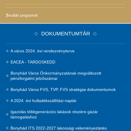
További programok
DOKUMENTUMTÁR
A város 2024. évi rendezvényterve
EACEA - TARDOSKEDD
Bonyhád Város Önkormányzatának megváltozott
pénzforgalmi jelzőszámai
Bonyhád Város FVS, TVP, FVS stratégiai dokumentumok
A 2024. évi hulladékszállítási naptár
Igazolás többgenerációs lakások részére gázár
támogatáshoz
Bonyhád ITS 2022-2027 lakossági véleményeztetés