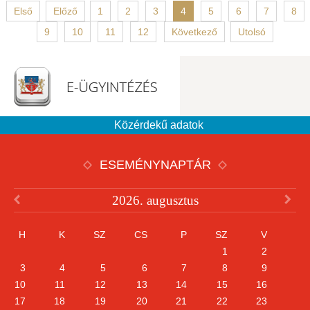
Első
Előző
1
2
3
4
5
6
7
8
9
10
11
12
Következő
Utolsó
Közérdekű adatok
ESEMÉNYNAPTÁR
2026. augusztus
H
K
SZ
CS
P
SZ
V
1
2
3
4
5
6
7
8
9
10
11
12
13
14
15
16
17
18
19
20
21
22
23