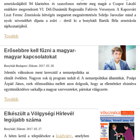
zeneiskolájából 94 klarinétos és szaxofonos mérette meg magát a Csupor László
emlékére megrendezett VI. Dél-Dunántúli Regionális Fafúvós Versenyen. A Kaposvári
Liszt Ferenc Zeneiskola hétvégén megtartott megmérettetésén Seleljo Jaroszlav mind a
nyolc növendékét díjazta a zsűri – derül ki a bonyhádi Bartók Béla zeneiskola
tájékoztatójából.
Tovább
Erősebbre kell fűzni a magyar-
magyar kapcsolatokat
Bonyhád-Budapest | Dátum: 2017. 03. 28.
Jelentős változáson ment keresztül a nemzetpolitika az
elmúlt években. Nagyon sok új program indult el. A nemzetpolitikai államtitkár, Potápi
Árpád János, ezek előmozdítása mellett azon dolgozik, hogy az ellentéteket elsimítva
együttműködésre sarkallja a magyar szervezeteket, pártokat világszerte.
Tovább
Elkészült a Völgységi Hírlevél
legújabb száma
Bonyhád | Dátum: 2017. 03. 27.
kiadvány
A héten kerül a településekre a
, amelyben