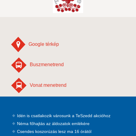
Google térkép
Buszmenetrend
Vonat menetrend
Idén is csatlakozik városunk a TeSzedd akcióhoz
Néma főhajtás az áldozatok emlékére
Csendes koszorúzás lesz ma 16 órától