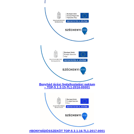
Bonyhád járási foglalkoztatási paktum
– TOP-5.1.2-15-TL1-2016-00001
#BONYHÁDÖSSZEKÖT TOP-5.3.1-16-TL1-2017-0001