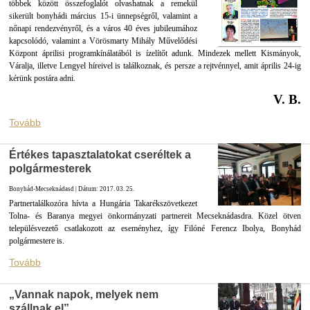
többek között összefoglalót olvashatnak a remekül
sikerült bonyhádi március 15-i ünnepségről, valamint a
nőnapi rendezvényről, és a város 40 éves jubileumához
kapcsolódó, valamint a Vörösmarty Mihály Művelődési
Központ áprilisi programkínálatából is ízelítőt adunk. Mindezek mellett Kismányok,
Váralja, illetve Lengyel híreivel is találkoznak, és persze a rejtvénnyel, amit április 24-ig
kérünk postára adni.
V. B.
Tovább
Értékes tapasztalatokat cseréltek a
polgármesterek
Bonyhád-Mecseknádasd | Dátum: 2017. 03. 25.
Partnertalálkozóra hívta a Hungária Takarékszövetkezet
Tolna- és Baranya megyei önkormányzati partnereit Mecseknádasdra. Közel ötven
településvezető csatlakozott az eseményhez, így Filóné Ferencz Ibolya, Bonyhád
polgármestere is.
Tovább
„Vannak napok, melyek nem
szállnak el”