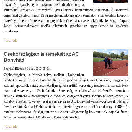
hazatérési igazolványok másolatai tekinthetőek meg a
Bukovinai Székelyek Szekszárdi Egyesületének bemutatkozó kiállításán. A szervezet
tagjai által gyűjtött, május 19-ig megtekinthető anyagot szombaton a művelődési központ
márványtermében ünnepélyes megnyitó keretében tárták az érdeklődők elé. Potápi Árpád
János nemzetpolitikáért felelős államtitkár gratulált az egyesületnek az elvégzett
munkához.
Tovább
Csehországban is remekelt az AC
Bonyhád
Bonyhád-Hidonín | Dátum: 2017. 05. 09.
Csehországban, a Morva folyó melletti Hodonínban
rendezték meg az idei Olimpiai Reménységek Versenyét, amelyen cseh, magyar és
szlovák sportolók vettek részt. Az ifjúsági és serdülő korosztály részére már hosszú évek
óta rendez versenyt a Cseh Atlétikai Szövetség. A találkozó jó felkészülést biztosít a
fiatalok számára a korosztályos európai és világversenyekre történő felkészülésben. A
korábbi években is vettek részt a versenyen az AC Bonyhád versenyzői közül. Néhány
évvel ezelőtt Bartha Dávid is itt futott először figyelemre méltó eredményt (200 m),
amelyet többszörös ifjúsági, junior és felnőtt válogatottság követett, sok bajnoki érem,
felnőtt és korosztályos EB, illetve VB részvétel mellett.
Tovább