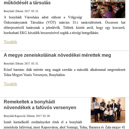
működését a társulás
Bonyhád | Dátum: 2017. 03. 31.
A bonyhádi Városháza adott otthont a Völgységi
Önkormányzatok Társulása (VÖT) március 31-i tanácsülésének. Összesen hat
előterjesztésről határoztak a jelenlévők. Többek között arról, hogy egy korszerű,
hordozható EKG készülék beszerzésével segítik a térségi betegellátást.
Tovább
A megye zeneiskoláinak növedékei mérettek meg
Bonyhád | Dátum: 2017. 03. 31.
Közel harminc diák mérette meg magát szerdán a második alkalommal megrendezett
Tolna Megyei Vonós Versenyen, Bonyhádon.
Tovább
Remekeltek a bonyhádi
növendékek a fafúvós versenyen
Bonyhád-Kaposvár | Dátum: 2017. 03. 30.
Ismét kiemelkedő eredményeket értek el a bonyhádi
zeneiskola fafúvósai, most Kaposváron, ahol Somogy, Tolna, Baranya és Zala megye 41