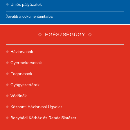
Uniós pályázatok
Tovább a dokumentumtárba
EGÉSZSÉGÜGY
Háziorvosok
Gyermekorvosok
Fogorvosok
Gyógyszertárak
Védőnők
Központi Háziorvosi Ügyelet
Bonyhádi Kórház és Rendelőintézet