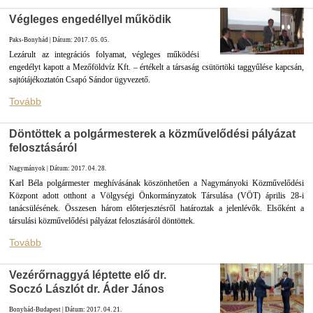
Végleges engedéllyel működik
Paks-Bonyhád | Dátum: 2017. 05. 05.
Lezárult az integrációs folyamat, végleges működési
engedélyt kapott a Mezőföldvíz Kft. – értékelt a társaság csütörtöki taggyűlése kapcsán,
sajtótájékoztatón Csapó Sándor ügyvezető.
Tovább
Döntöttek a polgármesterek a közművelődési pályázat
felosztásáról
Nagymányok | Dátum: 2017. 04. 28.
Karl Béla polgármester meghívásának köszönhetően a Nagymányoki Közművelődési
Központ adott otthont a Völgységi Önkormányzatok Társulása (VÖT) április 28-i
tanácsülésének. Összesen három előterjesztésről határoztak a jelenlévők. Elsőként a
társulási közművelődési pályázat felosztásáról döntöttek.
Tovább
Vezérőrnaggyá léptette elő dr.
Soczó Lászlót dr. Áder János
Bonyhád-Budapest | Dátum: 2017. 04. 21.