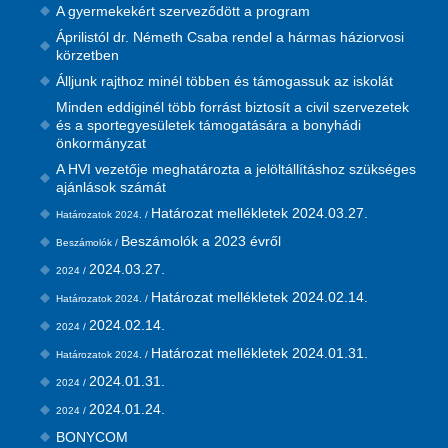
A gyermekekért szerveződött a program
Áprilistól dr. Németh Csaba rendel a hármas háziorvosi
körzetben
Álljunk rajthoz minél többen és támogassuk az iskolát
Minden eddiginél több forrást biztosít a civil szervezetek
és a sportegyesületek támogatására a bonyhádi
önkormányzat
A HVI vezetője meghatározta a jelöltállításhoz szükséges
ajánlások számát
Határozat mellékletek 2024.03.27.
Határozatok 2024. /
Beszámolók a 2023 évről
Beszámolók /
2024.03.27.
2024 /
Határozat mellékletek 2024.02.14.
Határozatok 2024. /
2024.02.14.
2024 /
Határozat mellékletek 2024.01.31.
Határozatok 2024. /
2024.01.31.
2024 /
2024.01.24.
2024 /
BONYCOM