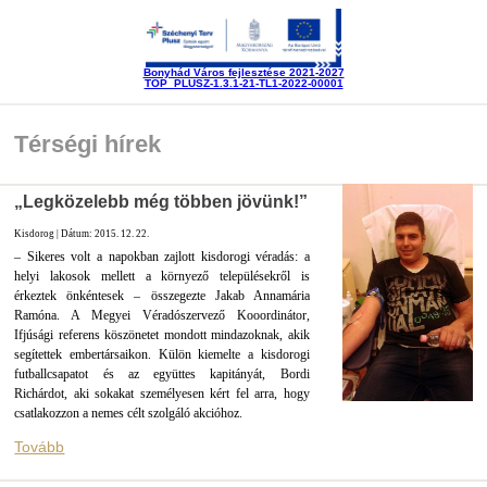
Bonyhád Város fejlesztése 2021-2027
TOP_PLUSZ-1.3.1-21-TL1-2022-00001
Térségi hírek
„Legközelebb még többen jövünk!”
Kisdorog | Dátum: 2015. 12. 22.
– Sikeres volt a napokban zajlott kisdorogi véradás: a
helyi lakosok mellett a környező településekről is
érkeztek önkéntesek – összegezte Jakab Annamária
Ramóna. A Megyei Véradószervező Kooordinátor,
Ifjúsági referens köszönetet mondott mindazoknak, akik
segítettek embertársaikon. Külön kiemelte a kisdorogi
futballcsapatot és az együttes kapitányát, Bordi
Richárdot, aki sokakat személyesen kért fel arra, hogy
csatlakozzon a nemes célt szolgáló akcióhoz.
Tovább