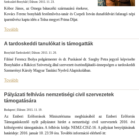
Szekszárd-Bonyhád | Dátum: 2015. 11. 23.
Kóbor János, az Omega bátaszéki származású énekese,
Kovács Ferenc bonyhádi festőművész-tanár és Csepeli István dunaföldvári fafaragó népi
iparművész kapta idén a Tolna megyei Prima Díjat.
Tovább
A tardoskeddi tanulókat is támogatták
Bonyhád-Tardoskedd | Dátum: 2015. 11. 20.
Filóné Ferencz Ibolya polgármester és dr. Puskásné dr. Szeghy Petra jegyző képviselte
Bonyhádot a Rákóczi Szövetség által szervezett ösztöndíjátadó-ünnepségen a tardoskeddi
Szemerényi Károly Magyar Tanítási Nyelvű Alapiskolában.
Tovább
Pályázati felhívás nemzetiségi civil szervezetek
támogatására
Budapest | Dátum: 2015. 11. 19.
Az Emberi Erőforrások Minisztériuma megbízásából az Emberi Erőforrás
Támogatáskezelő nyílt pályázatot hirdet a nemzetiségi civil szervezetek 2016. évi
költségvetési támogatására. A felhívás kódja: NEMZ-CISZ-16. A pályázat benyújtásának
határideje: 2016. január 10. 23:59 óra. További információ elérhető itt: