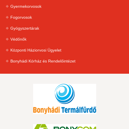
Gyermekorvosok
Fogorvosok
Gyógyszertárak
Védőnők
Központi Háziorvosi Ügyelet
Bonyhádi Kórház és Rendelőintézet