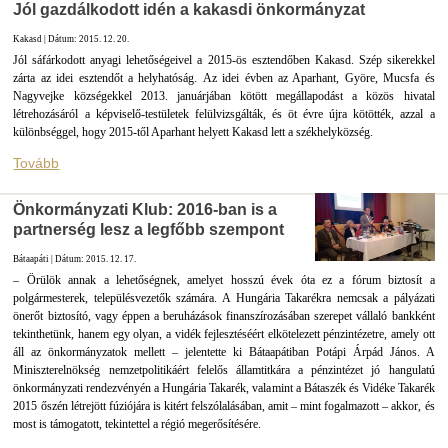
Jól gazdálkodott idén a kakasdi önkormányzat
Kakasd | Dátum: 2015. 12. 20.
Jól sáfárkodott anyagi lehetőségeivel a 2015-ös esztendőben Kakasd. Szép sikerekkel
zárta az idei esztendőt a helyhatóság. Az idei évben az Aparhant, Györe, Mucsfa és
Nagyvejke községekkel 2013. januárjában kötött megállapodást a közös hivatal
létrehozásáról a képviselő-testületek felülvizsgálták, és öt évre újra kötötték, azzal a
különbséggel, hogy 2015-től Aparhant helyett Kakasd lett a székhelyközség.
Tovább
Önkormányzati Klub: 2016-ban is a
partnerség lesz a legfőbb szempont
Bátaapáti | Dátum: 2015. 12. 17.
– Örülök annak a lehetőségnek, amelyet hosszú évek óta ez a fórum biztosít a
polgármesterek, településvezetők számára. A Hungária Takarékra nemcsak a pályázati
önerőt biztosító, vagy éppen a beruházások finanszírozásában szerepet vállaló bankként
tekinthetünk, hanem egy olyan, a vidék fejlesztéséért elkötelezett pénzintézetre, amely ott
áll az önkormányzatok mellett – jelentette ki Bátaapátiban Potápi Árpád János. A
Miniszterelnökség nemzetpolitikáért felelős államtitkára a pénzintézet jó hangulatú
önkormányzati rendezvényén a Hungária Takarék, valamint a Bátaszék és Vidéke Takarék
2015 őszén létrejött fúziójára is kitért felszólalásában, amit – mint fogalmazott – akkor, és
most is támogatott, tekintettel a régió megerősítésére.