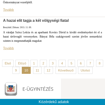
Önkormányzat vezetőjétől.
Tovább
A hazai elit tagja a két völgységi fiatal
Bonyhád | Dátum: 2015. 11. 09.
A váraljai Szösz Letícia és az aparhanti Kovács Dávid is kiváló eredményeket ért el a
hazai távlovagló versenyeken. Bányai Béla szakágvezető szerint jövőre nemzetközi
szinten is megmutathatják magukat.
Tovább
Első
Előző
1
2
3
4
5
6
7
8
9
10
11
12
Következő
Utolsó
Közérdekű adatok