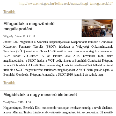
http://www.emet.gov.hu/felhivasok/nemzetisegi_tamogatasok17/
Tovább
Elfogadták a megszüntető
megállapodást
Völgység | Dátum: 2015. 11. 17.
Január 2-től megszűnik a Szociális Alapszolgáltatási Központként működő Gondozási
Központot Fenntartó Társulás (SZÖT), feladatait a Völgységi Önkormányzatok
Társulása (VÖT) veszi át – többek között erről is határoztak a tanácstagok a november
17-én tartott VÖT-ülésen. A két társulás által 2015. november 6-án aláírt
megállapodásban a SZÖT átadta, a VÖT pedig átvette a Bonyhádi Gondozási Központ
fenntartói feladatait. A keddi ülésen a tanácstagok már képviselő-testületi felhatalmazással
írták alá a SZÖT megszüntetését tartalmazó megállapodást. A VÖT 2016. január 1-jétől a
Bonyhádi Gondozási Központ fenntartója, a SZÖT 2016. január 2-án szűnik meg.
Tovább
Megidézték a nagy meseíró életművét
Tevel | Dátum: 2015. 11. 16.
Hagyományos, Benedek Elek mesemondó versenyét rendezte nemrég a teveli általános
iskola. Mint azt Takács Lászlóné könyvtárostól megtudtuk, két korcsoportban 32 mesélő