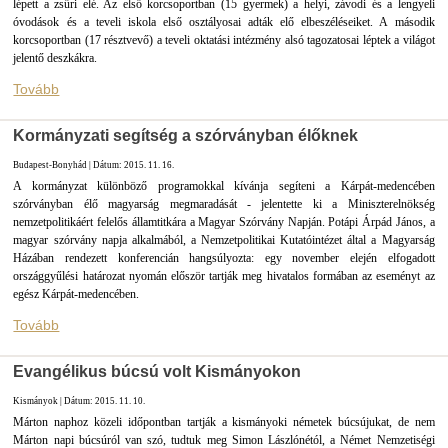
lépett a zsűri elé. Az első korcsoportban (15 gyermek) a helyi, závodi és a lengyeli
óvodások és a teveli iskola első osztályosai adták elő elbeszéléseiket. A második
korcsoportban (17 résztvevő) a teveli oktatási intézmény alsó tagozatosai léptek a világot
jelentő deszkákra.
Tovább
Kormányzati segítség a szórványban élőknek
Budapest-Bonyhád | Dátum: 2015. 11. 16.
A kormányzat különböző programokkal kívánja segíteni a Kárpát-medencében
szórványban élő magyarság megmaradását - jelentette ki a Miniszterelnökség
nemzetpolitikáért felelős államtitkára a Magyar Szórvány Napján. Potápi Árpád János, a
magyar szórvány napja alkalmából, a Nemzetpolitikai Kutatóintézet által a Magyarság
Házában rendezett konferencián hangsúlyozta: egy november elején elfogadott
országgyűlési határozat nyomán először tartják meg hivatalos formában az eseményt az
egész Kárpát-medencében.
Tovább
Evangélikus búcsú volt Kismányokon
Kismányok | Dátum: 2015. 11. 10.
Márton naphoz közeli időpontban tartják a kismányoki németek búcsújukat, de nem
Márton napi búcsúról van szó, tudtuk meg Simon Lászlónétól, a Német Nemzetiségi