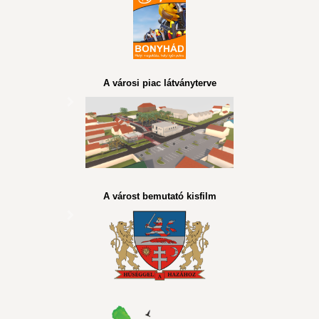
A városi piac látványterve
A várost bemutató kisfilm