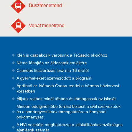
Buszmenetrend
Vonat menetrend
Idén is csatlakozik városunk a TeSzedd akcióhoz
Néma főhajtás az áldozatok emlékére
Csendes koszorúzás lesz ma 16 órától
A gyermekekért szerveződött a program
Áprilistól dr. Németh Csaba rendel a hármas háziorvosi
körzetben
Álljunk rajthoz minél többen és támogassuk az iskolát
Minden eddiginél több forrást biztosít a civil szervezetek
és a sportegyesületek támogatására a bonyhádi
önkormányzat
A HVI vezetője meghatározta a jelöltállításhoz szükséges
ajánlások számát