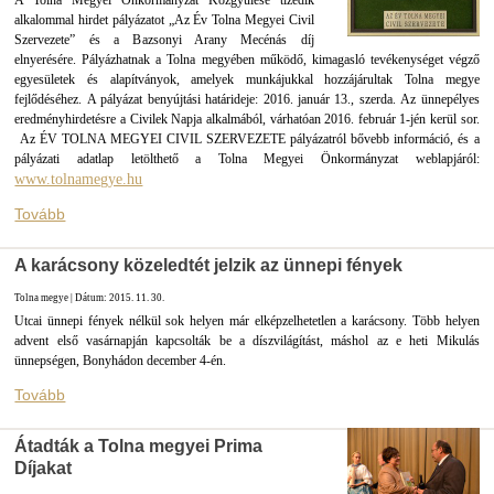
A Tolna Megyei Önkormányzat Közgyűlése tizedik
alkalommal hirdet pályázatot „Az Év Tolna Megyei Civil
Szervezete” és a Bazsonyi Arany Mecénás díj
elnyerésére. Pályázhatnak a Tolna megyében működő, kimagasló tevékenységet végző
egyesületek és alapítványok, amelyek munkájukkal hozzájárultak Tolna megye
fejlődéséhez. A pályázat benyújtási határideje: 2016. január 13., szerda. Az ünnepélyes
eredményhirdetésre a Civilek Napja alkalmából, várhatóan 2016. február 1-jén kerül sor.
Az ÉV TOLNA MEGYEI CIVIL SZERVEZETE pályázatról bővebb információ, és a
pályázati adatlap letölthető a Tolna Megyei Önkormányzat weblapjáról:
www.tolnamegye.hu
Tovább
A karácsony közeledtét jelzik az ünnepi fények
Tolna megye | Dátum: 2015. 11. 30.
Utcai ünnepi fények nélkül sok helyen már elképzelhetetlen a karácsony. Több helyen
advent első vasárnapján kapcsolták be a díszvilágítást, máshol az e heti Mikulás
ünnepségen, Bonyhádon december 4-én.
Tovább
Átadták a Tolna megyei Prima
Díjakat