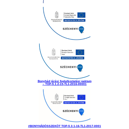
Bonyhád járási foglalkoztatási paktum
– TOP-5.1.2-15-TL1-2016-00001
#BONYHÁDÖSSZEKÖT TOP-5.3.1-16-TL1-2017-0001