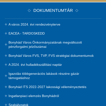
DOKUMENTUMTÁR
A város 2024. évi rendezvényterve
EACEA - TARDOSKEDD
Bonyhád Város Önkormányzatának megváltozott
pénzforgalmi jelzőszámai
Bonyhád Város FVS, TVP, FVS stratégiai dokumentumok
A 2024. évi hulladékszállítási naptár
Igazolás többgenerációs lakások részére gázár
támogatáshoz
Bonyhád ITS 2022-2027 lakossági véleményeztetés
Ingatlanpiaci elemzés Bonyhádról
Szabályzatok