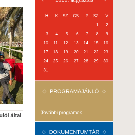
H
K
SZ
CS
P
SZ
V
1
2
3
4
5
6
7
8
9
10
11
12
13
14
15
16
17
18
19
20
21
22
23
24
25
26
27
28
29
30
31
PROGRAMAJÁNLÓ
További programok
ói által
DOKUMENTUMTÁR