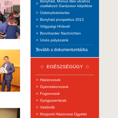
Bonyhád, Mónus Illés utcához
csatlakozó Garázssor kiépítése
Üzletnyilvántartás
Bonyhád prospektus 2013
Völgységi Hírlevél
Bonnharder Nachrichten
Uniós pályázatok
Tovább a dokumentumtárba
EGÉSZSÉGÜGY
Háziorvosok
Gyermekorvosok
Fogorvosok
Gyógyszertárak
Védőnők
Központi Háziorvosi Ügyelet