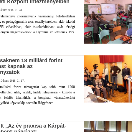
eti Központ intézményeiben
átum: 2018. 01. 23.
alamennyi intézményünk valamennyi feladatellátási
k és pedagógusaink akár osztálykeretben, akár iskolai
élő előadásban, akár iskolarádióban; akár térségi
senyen megemlékeztek a Hymnus születésének 195.
csaknem 18 milliárd forint
st kapnak az
nyzatok
Dátum: 2018. 01. 17.
illiárd forint támogatást kap több mint 1200
lterületi utak, járdák, hidak felújítására - közölte a
ért felelős államtitkár, a bonyhádi választókerület
gyűlési képviselője szerdán Hőgyészen.
lt „Az év praxisa a Kárpát-
ben” pályázat!