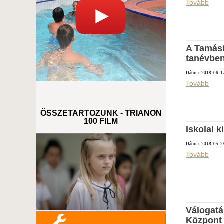
Tovább
A Tamási
tanévbe
Dátum: 2018. 06. 1
Tovább
ÖSSZETARTOZUNK - TRIANON
100 FILM
Iskolai 
Dátum: 2018. 05. 2
Tovább
Válogatá
Központ 