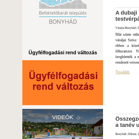
A dubaji
testvérp
Váralja-Bonyhád | 
Már szinte ott
váraljai Szösz 
ebben a közel
féltucatszor.
Ügyfélfogadási rend változás
öregbítették a
rendezett verse
Tovább
VIDEÓK
Összegzé
a tanév 
Bonyhád | Dátum: 2