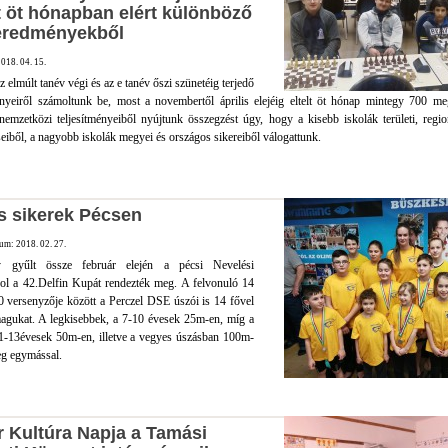
t öt hónapban elért különböző
eredményekből
018. 04. 15.
elmúlt tanév végi és az e tanév őszi szünetéig terjedő
yeiről számoltunk be, most a novembertől április elejéig eltelt öt hónap mintegy 700 meg
emzetközi teljesítményeiből nyújtunk összegzést úgy, hogy a kisebb iskolák területi, regio
eiből, a nagyobb iskolák megyei és országos sikereiből válogattunk.
s sikerek Pécsen
um: 2018. 02. 27.
 gyűlt össze február elején a pécsi Nevelési
ol a 42.Delfin Kupát rendezték meg. A felvonuló 14
0 versenyzője között a Perczel DSE úszói is 14 fővel
magukat. A legkisebbek, a 7-10 évesek 25m-en, míg a
1-13évesek 50m-en, illetve a vegyes úszásban 100m-
eg egymással.
 Kultúra Napja a Tamási