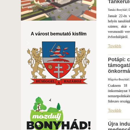
Tankerül
Tamási-Bonyhád | D
Január 22-én v
helyén tanulóin
szinten; akár 
versmondó ver
A várost bemutató kisfilm
évfordulójáról.
Tovább
Potápi: 
támogatá
önkormá
Hőgyész-Bonyhád | 
Csaknem 18 m
önkormányzat be
nemzetpolitiká
fideszes ország
Tovább
Újra indu
medencé