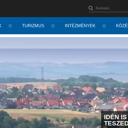
K
TURIZMUS
INTÉZMÉNYEK
KÖZÉ
IDÉN I
TESZE