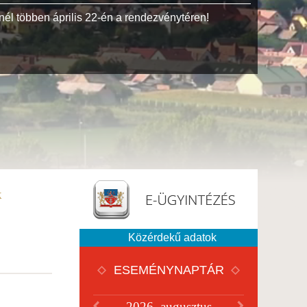
él többen április 22-én a rendezvénytéren!
1944-ben
magyaror
együtt az
k
Közérdekű adatok
ESEMÉNYNAPTÁR
2026. augusztus