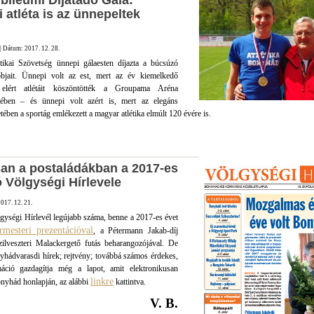
ileumi Díjátadó Gála:
 atléta is az ünnepeltek
 Dátum: 2017. 12. 28.
ikai Szövetség ünnepi gálaesten díjazta a búcsúzó
bbjait. Ünnepi volt az est, mert az év kiemelkedő
it elért atlétáit köszöntötték a Groupama Aréna
mében – és ünnepi volt azért is, mert az elegáns
ében a sportág emlékezett a magyar atlétika elmúlt 120 évére is.
n a postaládákban a 2017-es
ó Völgységi Hírlevele
017. 12. 21.
gységi Hírlevél legújabb száma, benne a 2017-es évet
rmesteri prezentációval
, a Pétermann Jakab-díj
zilveszteri Malackergető futás beharangozójával. De
nyhádvarasdi hírek; rejtvény; továbbá számos érdekes,
áció gazdagítja még a lapot, amit elektronikusan
linkre
nyhád honlapján, az alábbi
kattintva.
V. B.