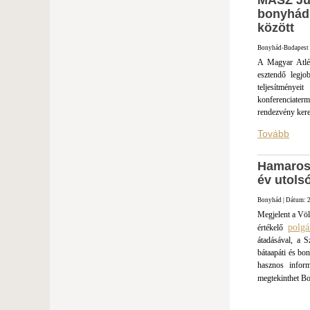
MASZ Jub
bonyhádi
között
Bonyhád-Budapest |
A Magyar Atlét
esztendő legjo
teljesítménye
konferenciater
rendezvény keret
Tovább
Hamarosa
év utols
Bonyhád | Dátum: 2
Megjelent a Völ
polgá
értékelő
átadásával, a S
bátaapáti és bo
hasznos inform
megtekinthet Bo