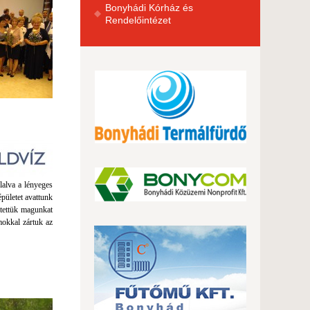
Bonyhádi Kórház és
Rendelőintézet
lalva a lényeges
épületet avattunk
ltettük magunkat
mokkal zártuk az