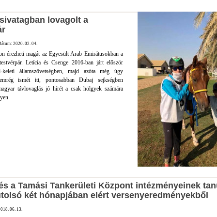
 sivatagban lovagolt a
ár
Dátum: 2020. 02. 04.
hon érezheti magát az Egyesült Arab Emirátusokban a
testvérpár. Letícia és Csenge 2016-ban járt először
-keleti államszövetségben, majd azóta még úgy
 Nemrég ismét itt, pontosabban Dubaj sejkségben
 magyar távlovaglás jó hírét a csak hölgyek számára
nyen.
s a Tamási Tankerületi Központ intézményeinek tanul
utolsó két hónapjában elért versenyeredményekből
018. 06. 13.