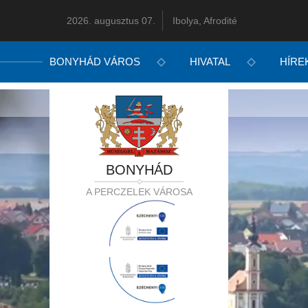
2026. augusztus 07.
Ibolya, Afrodité
BONYHÁD VÁROS
HIVATAL
HÍRE
BONYHÁD
A PERCZELEK VÁROSA