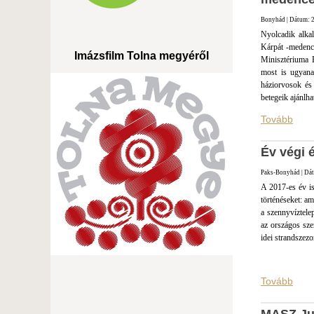
Bonyhád | Dátum: 2
Nyolcadik alka
Kárpát -medenc
Imázsfilm Tolna megyéről
Minisztériuma E
most is ugyanaz
háziorvosok és
betegeik ajánlha
Tovább
Év végi 
Paks-Bonyhád | Dát
A 2017-es év is
történéseket: am
a szennyvíztele
az országos sze
idei strandszezo
Tovább