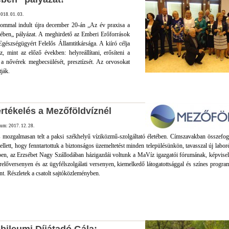
018. 01. 03.
lommal indult újra december 20-án „Az év praxisa a
ében„ pályázat. A meghirdető az Emberi Erőforrások
gészségügyért Felelős Államtitkársága. A kiíró célja
, mint az előző években: helyreállítani, erősíteni a
 a nővérek megbecsülését, presztízsét. Az orvosokat
tják.
értékelés a Mezőföldvíznél
um: 2017. 12. 28.
 mozgalmasan telt a paksi székhelyű víziközmű-szolgáltató életében. Címszavakban összefog
ellett, hogy fenntartottuk a biztonságos üzemeltetést minden településünkön, tavasszal új labor
pen, az Erzsébet Nagy Szállodában házigazdái voltunk a MaVíz igazgatói fórumának, képvise
relőversenyen és az ügyfélszolgálati versenyen, kiemelkedő látogatottsággal és színes progra
nt. Részletek a csatolt sajtóközleményben.