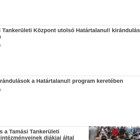
 Tankerületi Központ utolsó Határtalanul! kirándulás
n
2.
kirándulások a Határtalanul! program keretében
8.
s a Tamási Tankerületi
intézményeinek diákjai által