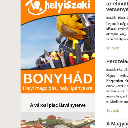
az elmúl
verseny
Bonyhád | Dátum: 2
Legutóbb még az 
időszak eredmén
országos vagy n
versenyhelyezés
Tovább
Perczele
Bonyhád-Pécs | Dát
Népes mezőny
Központban, ah
csapat közel 20
képviseltették 
nagyobbak, a 1
en küzdöttek m
A városi piac látványterve
Tovább
A Magyar