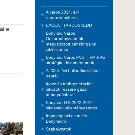
A város 2024. évi
rendezvényterve
EACEA - TARDOSKEDD
ai e
Bonyhád Város
Önkormányzatának
megváltozott pénzforgalmi
jelzőszámai
Bonyhád Város FVS, TVP, FVS
stratégiai dokumentumok
A 2024. évi hulladékszállítási
naptár
Igazolás többgenerációs
lakások részére gázár
támogatáshoz
Bonyhád ITS 2022-2027
lakossági véleményeztetés
Ingatlanpiaci elemzés
Bonyhádról
Szabályzatok