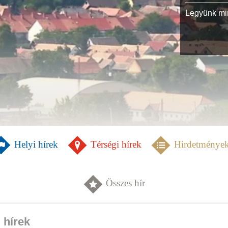
Legyünk min
Helyi hírek
Térségi hírek
Hirdetménye
Összes hír
 hírek