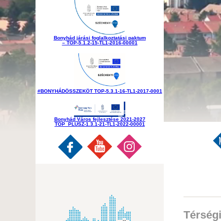
Bonyhád járási foglalkoztatási paktum
– TOP-5.1.2-15-TL1-2016-00001
#BONYHÁDÖSSZEKÖT TOP-5.3.1-16-TL1-2017-0001
Bonyhád Város fejlesztése 2021-2027
TOP_PLUSZ-1.3.1-21-TL1-2022-00001
Térségi