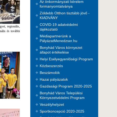
Az önkormányzati kérelem
formanyomtatványa
Zöldebb Otthon tisztább jövő -
KIADVÁNY
COVID-19 adatvédelmi
yei, regionális,
tájékoztató
nális és további
Médiapartnerünk a
PályázatMenedzser.hu
Bonyhád Város környezet
állapot értékelése
Helyi Esélyegyenlőségi Program
Közbeszerzés
Beszámolók
Hazai pályázatok
Gazdasági Program 2020-2025
Bonyhád Város Települési
Környezetvédelmi Program
Veszélyhelyzet
Sportkoncepció 2020-2025