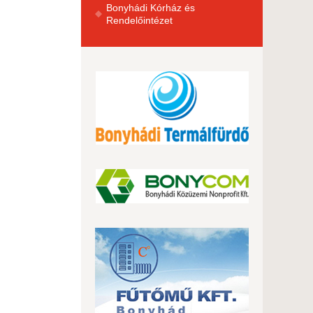
Bonyhádi Kórház és
Rendelőintézet