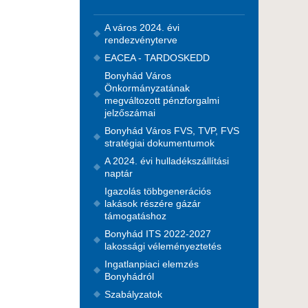
A város 2024. évi
rendezvényterve
EACEA - TARDOSKEDD
Bonyhád Város
Önkormányzatának
megváltozott pénzforgalmi
jelzőszámai
Bonyhád Város FVS, TVP, FVS
stratégiai dokumentumok
A 2024. évi hulladékszállítási
naptár
Igazolás többgenerációs
lakások részére gázár
támogatáshoz
Bonyhád ITS 2022-2027
lakossági véleményeztetés
Ingatlanpiaci elemzés
Bonyhádról
Szabályzatok