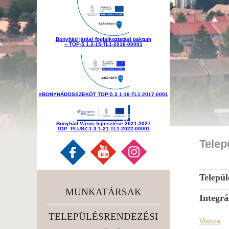
Bonyhád járási foglalkoztatási paktum
– TOP-5.1.2-15-TL1-2016-00001
#BONYHÁDÖSSZEKÖT TOP-5.3.1-16-TL1-2017-0001
Bonyhád Város fejlesztése 2021-2027
TOP_PLUSZ-1.3.1-21-TL1-2022-00001
Telep
Települ
MUNKATÁRSAK
Integrá
TELEPÜLÉSRENDEZÉSI
Vissza