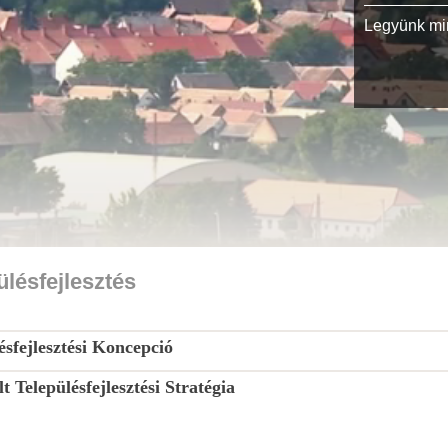
Legyünk min
ülésfejlesztés
ésfejlesztési Koncepció
lt Településfejlesztési Stratégia