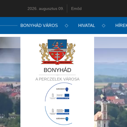
2026. augusztus 09.
Emőd
BONYHÁD VÁROS
HIVATAL
HÍRE
BONYHÁD
A PERCZELEK VÁROSA