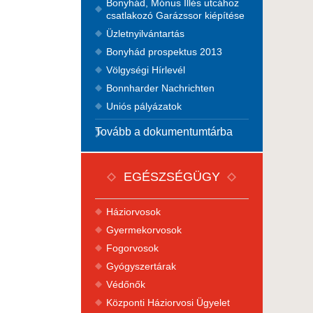
Bonyhád, Mónus Illés utcához
csatlakozó Garázssor kiépítése
Üzletnyilvántartás
Bonyhád prospektus 2013
Völgységi Hírlevél
Bonnharder Nachrichten
Uniós pályázatok
Tovább a dokumentumtárba
EGÉSZSÉGÜGY
Háziorvosok
Gyermekorvosok
Fogorvosok
Gyógyszertárak
Védőnők
Központi Háziorvosi Ügyelet