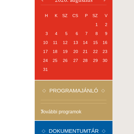
H
K
SZ
CS
P
SZ
V
1
2
3
4
5
6
7
8
9
10
11
12
13
14
15
16
17
18
19
20
21
22
23
24
25
26
27
28
29
30
31
PROGRAMAJÁNLÓ
További programok
DOKUMENTUMTÁR