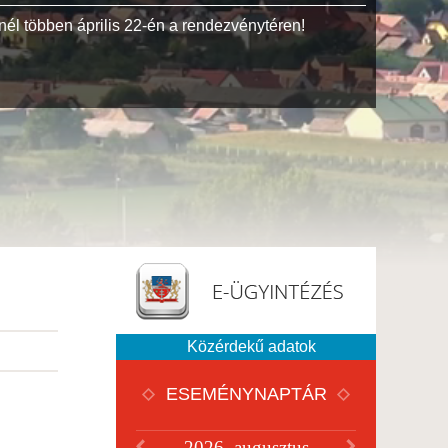
él többen április 22-én a rendezvénytéren!
1944-ben
magyaror
együtt az
Közérdekű adatok
ESEMÉNYNAPTÁR
2026. augusztus