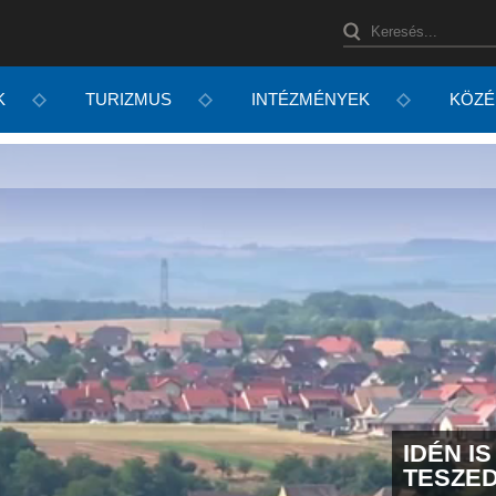
K
TURIZMUS
INTÉZMÉNYEK
KÖZÉ
IDÉN I
TESZE