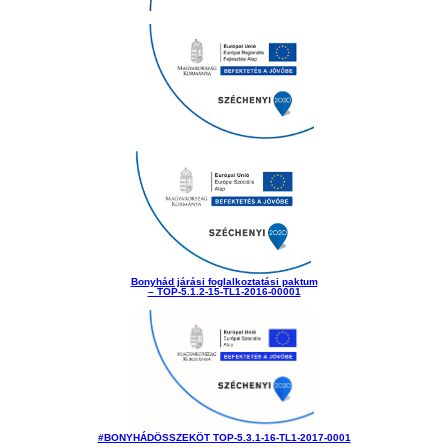
Bonyhád járási foglalkoztatási paktum
– TOP-5.1.2-15-TL1-2016-00001
#BONYHÁDÖSSZEKÖT TOP-5.3.1-16-TL1-2017-0001