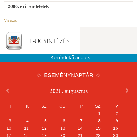
2006. évi rendeletek
Vissza
Közérdekű adatok
ESEMÉNYNAPTÁR
2026. augusztus
H
K
SZ
CS
P
SZ
V
1
2
3
4
5
6
7
8
9
10
11
12
13
14
15
16
17
18
19
20
21
22
23