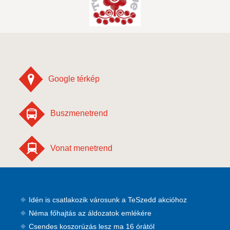
Google térkép
Buszmenetrend
Vonat menetrend
Idén is csatlakozik városunk a TeSzedd akcióhoz
Néma főhajtás az áldozatok emlékére
Csendes koszorúzás lesz ma 16 órától