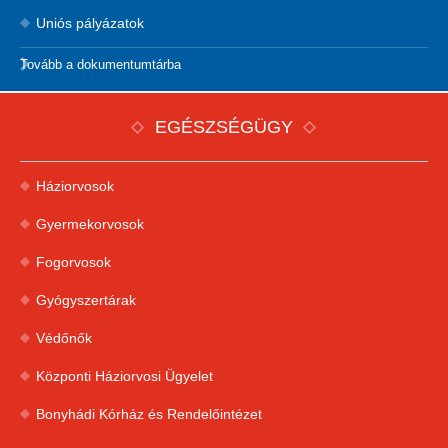
Uniós pályázatok
Tovább a dokumentumtárba
EGÉSZSÉGÜGY
Háziorvosok
Gyermekorvosok
Fogorvosok
Gyógyszertárak
Védőnők
Központi Háziorvosi Ügyelet
Bonyhádi Kórház és Rendelőintézet